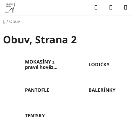
Přejít
Hledat
NÁKUP
na
KOŠÍK
obsah
Domů
/
Obuv
Obuv
, Strana 2
MOKASÍNY z
LODIČKY
pravé hovězí
kůže
PANTOFLE
BALERÍNKY
TENISKY