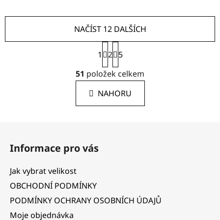
NAČÍST 12 DALŠÍCH
S
1
2
t
5
r
O
á
51
položek celkem
v
n
l
k
NAHORU
á
o
d
v
a
á
Z
c
n
á
í
í
Informace pro vás
p
p
r
a
Jak vybrat velikost
v
t
k
OBCHODNÍ PODMÍNKY
í
y
PODMÍNKY OCHRANY OSOBNÍCH ÚDAJŮ
v
Moje objednávka
ý