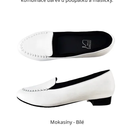
kombinace barev u podpatku a mašličky.
Mokasíny - Bílé