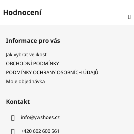
Hodnocení
Z
á
Informace pro vás
p
a
Jak vybrat velikost
t
OBCHODNÍ PODMÍNKY
í
PODMÍNKY OCHRANY OSOBNÍCH ÚDAJŮ
Moje objednávka
Kontakt
info
@
ywshoes.cz
+420 602 600 561