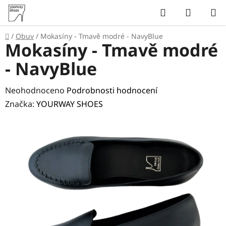
Přejít
Hledat
NÁKUP
na
KOŠÍK
obsah
Domů
/
Obuv
/
Mokasíny - Tmavě modré - NavyBlue
Mokasíny - Tmavě modré
- NavyBlue
Průměrné
Neohodnoceno
Podrobnosti hodnocení
hodnocení
Značka:
YOURWAY SHOES
produktu
je
0,0
z
5
hvězdiček.