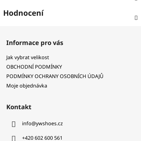
Hodnocení
Z
á
Informace pro vás
p
a
Jak vybrat velikost
t
OBCHODNÍ PODMÍNKY
í
PODMÍNKY OCHRANY OSOBNÍCH ÚDAJŮ
Moje objednávka
Kontakt
info
@
ywshoes.cz
+420 602 600 561