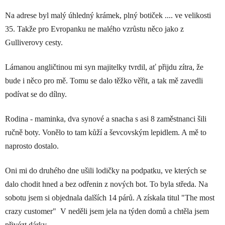
Na adrese byl malý úhledný krámek, plný botiček .... ve velikosti
35. Takže pro Evropanku ne malého vzrůstu něco jako z
Gulliverovy cesty.
Lámanou angličtinou mi syn majitelky tvrdil, ať přijdu zítra, že
bude i něco pro mě. Tomu se dalo těžko věřit, a tak mě zavedli
podívat se do dílny.
Rodina - maminka, dva synové a snacha s asi 8 zaměstnanci šili
ručně boty. Vonělo to tam kůží a ševcovským lepidlem. A mě to
naprosto dostalo.
Oni mi do druhého dne ušili lodičky na podpatku, ve kterých se
dalo chodit hned a bez odřenin z nových bot. To byla středa. Na
sobotu jsem si objednala dalších 14 párů. A získala titul "The most
crazy customer" V neděli jsem jela na týden domů a chtěla jsem
přivézt dárky.