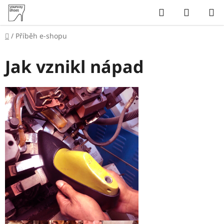
Přejít
Hledat
NÁKUP
na
KOŠÍK
obsah
Domů
/
Příběh e-shopu
Jak vznikl nápad