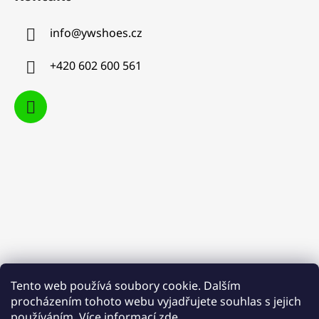
info
@
ywshoes.cz
+420 602 600 561
Tento web používá soubory cookie. Dalším
procházením tohoto webu vyjadřujete souhlas s jejich
používáním. Více informací
zde
.