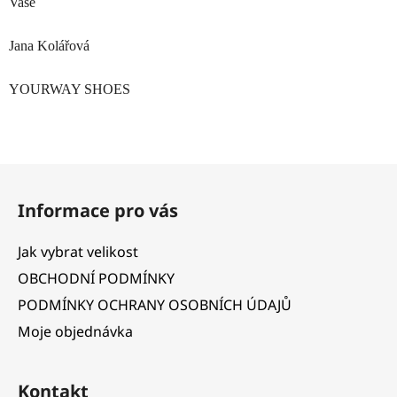
Vaše
Jana Kolářová
YOURWAY SHOES
Z
á
Informace pro vás
p
a
Jak vybrat velikost
t
OBCHODNÍ PODMÍNKY
í
PODMÍNKY OCHRANY OSOBNÍCH ÚDAJŮ
Moje objednávka
Kontakt