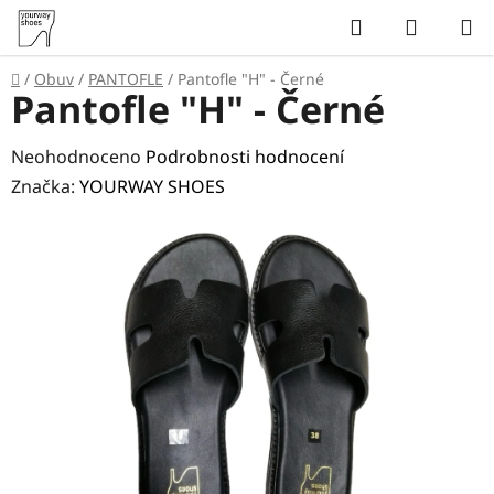
Přejít
Hledat
NÁKUP
na
KOŠÍK
obsah
Domů
/
Obuv
/
PANTOFLE
/
Pantofle "H" - Černé
Pantofle "H" - Černé
Průměrné
Neohodnoceno
Podrobnosti hodnocení
hodnocení
Značka:
YOURWAY SHOES
produktu
je
0,0
z
5
hvězdiček.