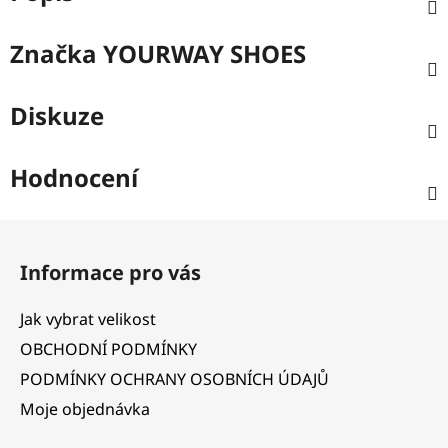
Značka
YOURWAY SHOES
Diskuze
Hodnocení
Z
á
Informace pro vás
p
a
Jak vybrat velikost
t
OBCHODNÍ PODMÍNKY
í
PODMÍNKY OCHRANY OSOBNÍCH ÚDAJŮ
Moje objednávka