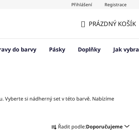
Přihlášení
Registrace
PRÁZDNÝ KOŠÍK
NÁKUPNÍ
KOŠÍK
ravy do barvy
Pásky
Doplňky
Jak vybra
u. Vyberte si nádherný set v této barvě. Nabízíme
Ř
Řadit podle:
Doporučujeme
a
z