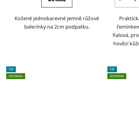
Kožené jednobarevné jemně růžové
Praktic
balerínky na 2cm podpatku.
řemínkem
fialová, pr
hovězí kůž
TIP
TIP
NOVINKA
NOVINKA