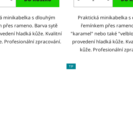
ká minikabelka s dlouhým
Praktická minikabelka s
 přes rameno. Barva sytě
řemínkem přes rameno
ovedení hladká kůže. Kvalitní
"karamel" nebo také "velbl
e. Profesionální zpracování.
provedení hladká kůže. Kval
kůže. Profesionální zpr
TIP