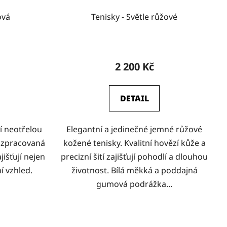
ová
Tenisky - Světle růžové
2 200 Kč
DETAIL
í neotřelou
Elegantní a jedinečné jemné růžové
 zpracovaná
kožené tenisky. Kvalitní hovězí kůže a
jišťují nejen
precizní šití zajišťují pohodlí a dlouhou
ní vzhled.
životnost. Bílá měkká a poddajná
gumová podrážka...