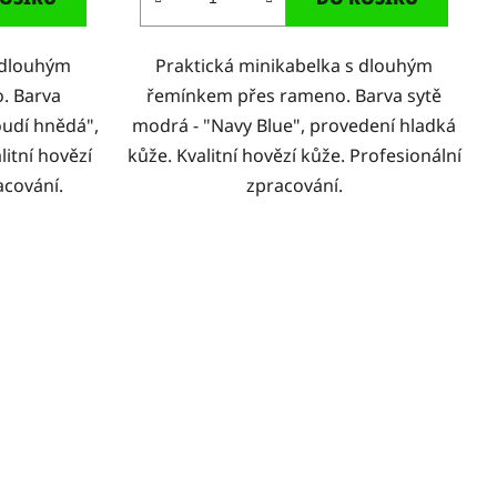
 dlouhým
Praktická minikabelka s dlouhým
. Barva
řemínkem přes rameno. Barva sytě
oudí hnědá",
modrá - "Navy Blue", provedení hladká
itní hovězí
kůže. Kvalitní hovězí kůže. Profesionální
acování.
zpracování.