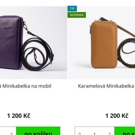
TIP
NOVINKA
á Minikabelka na mobil
Karamelová Minikabelka
1 200 Kč
1 200 Kč
DO KOŠÍKU
DO K