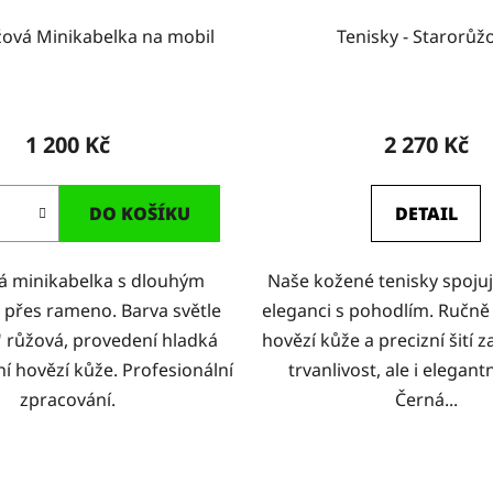
žová Minikabelka na mobil
Tenisky - Starorůž
1 200 Kč
2 270 Kč
DO KOŠÍKU
DETAIL
ká minikabelka s dlouhým
Naše kožené tenisky spojuj
přes rameno. Barva světle
eleganci s pohodlím. Ručně
 růžová, provedení hladká
hovězí kůže a precizní šití za
ní hovězí kůže. Profesionální
trvanlivost, ale i elegant
zpracování.
Černá...
O