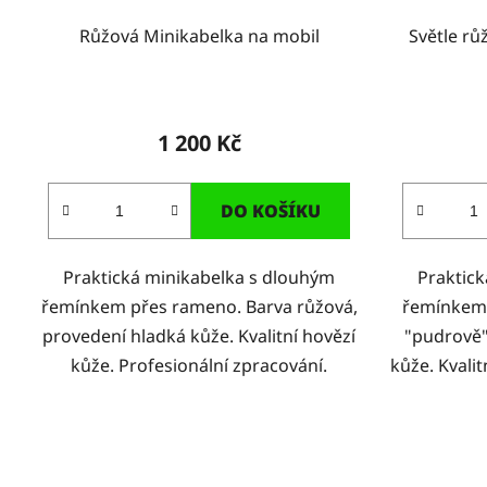
Růžová Minikabelka na mobil
Světle rů
1 200 Kč
DO KOŠÍKU
Praktická minikabelka s dlouhým
Praktic
řemínkem přes rameno. Barva růžová,
řemínkem 
provedení hladká kůže. Kvalitní hovězí
"pudrově"
kůže. Profesionální zpracování.
kůže. Kvalit