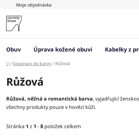
Přejít
Moje objednávka
na
obsah
Obuv
Úprava kožené obuvi
Kabelky z p
Domů
/
Soupravy do barvy
/
Růžová
Růžová
Růžová, něžná a romantická barva
, vyjadřující žensk
všechny produkty pouze v hovězí kůži.
Stránka
1
z
1
-
8
položek celkem