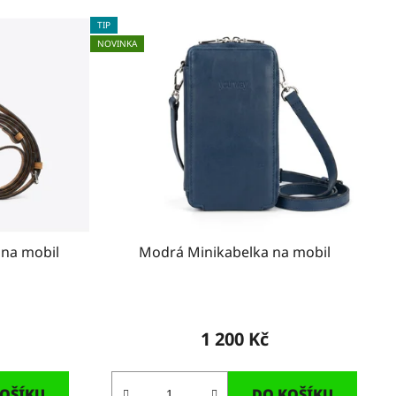
e
TIP
n
NOVINKA
í
p
r
o
d
u
k
t
ů
 na mobil
Modrá Minikabelka na mobil
1 200 Kč
OŠÍKU
DO KOŠÍKU