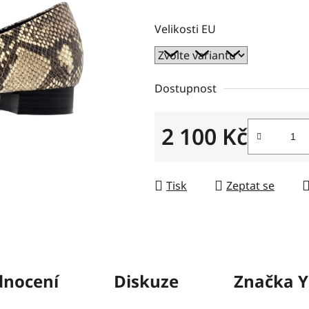
5
hvězdiček.
Velikosti EU
Dostupnost
2 100 Kč
Měrná cena:
Tisk
Zeptat se
nocení
Diskuze
Značka
Y