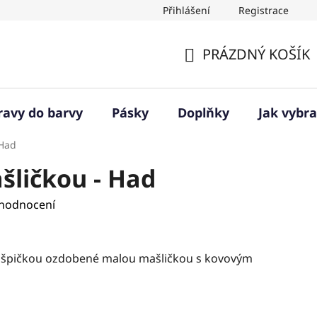
Přihlášení
Registrace
PRÁZDNÝ KOŠÍK
NÁKUPNÍ
KOŠÍK
ravy do barvy
Pásky
Doplňky
Jak vybra
 Had
šličkou - Had
 hodnocení
u špičkou ozdobené malou mašličkou s kovovým