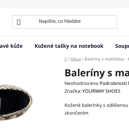
ravé kůže
Kožené tašky na notebook
Soup
Domů
/
Obuv
/
Baleríny s mašličkou -
Baleríny s ma
Průměrné
Neohodnoceno
Podrobnosti
hodnocení
Značka:
YOURWAY SHOES
produktu
Kožené balerínky s odlišeno
je
zkončením
0,0
z