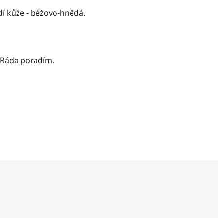
adí kůže - béžovo-hnědá.
. Ráda poradím.