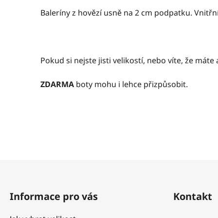
Baleríny z hovězí usně na 2 cm podpatku. Vnitřn
Pokud si nejste jisti velikostí, nebo víte, že m
ZDARMA
boty mohu i lehce přizpůsobit.
Z
á
Informace pro vás
Kontakt
p
a