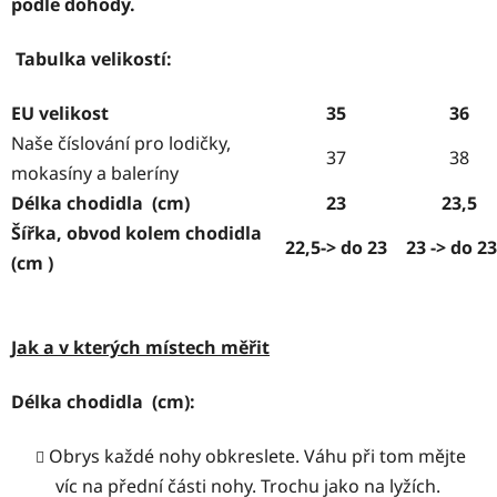
podle dohody.
Tabulka velikostí:
EU velikost
35
36
Naše číslování pro lodičky,
37
38
mokasíny a baleríny
Délka chodidla (cm)
23
23,5
Šířka, obvod kolem chodidla
22,5-> do 23
23 -> do 23
(cm )
Jak a v kterých místech měřit
Délka chodidla (cm):
Obrys každé nohy obkreslete. Váhu při tom mějte
víc na přední části nohy. Trochu jako na lyžích.