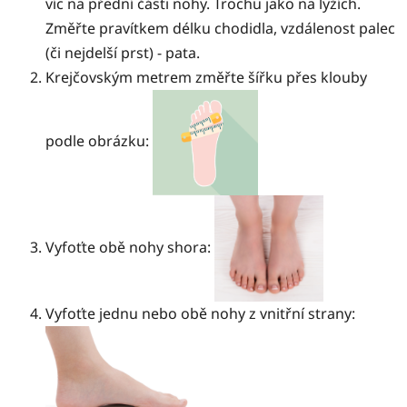
víc na přední části nohy. Trochu jako na lyžích.
Změřte pravítkem délku chodidla, vzdálenost palec
(či nejdelší prst) - pata.
Krejčovským metrem změřte šířku přes klouby
podle obrázku:
Vyfoťte obě nohy shora:
Vyfoťte jednu nebo obě nohy z vnitřní strany: