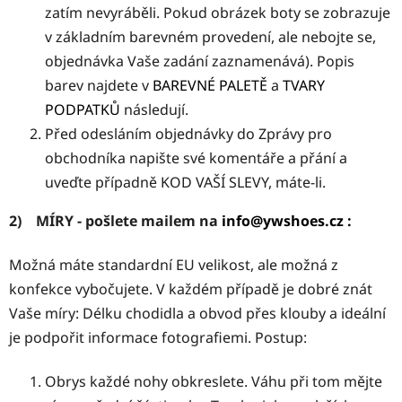
zatím nevyráběli. Pokud obrázek boty se zobrazuje
v základním barevném provedení, ale nebojte se,
objednávka Vaše zadání zaznamenává). Popis
barev najdete v
BAREVNÉ PALETĚ
a
TVARY
PODPATKŮ
následují.
Před odesláním objednávky do Zprávy pro
obchodníka napište své komentáře a přání a
uveďte případně KOD VAŠÍ SLEVY, máte-li.
2)
MÍRY - pošlete mailem na
info@ywshoes.cz :
Možná máte standardní EU velikost, ale možná z
konfekce vybočujete. V každém případě je dobré znát
Vaše míry: Délku chodidla a obvod přes klouby a ideální
je podpořit informace fotografiemi. Postup:
Obrys každé nohy obkreslete. Váhu při tom mějte