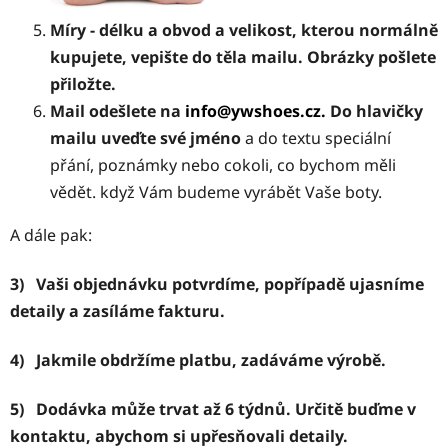
Míry - délku a obvod a velikost, kterou normálně
kupujete, vepište do těla mailu. Obrázky pošlete
přiložte.
Mail odešlete na
info@ywshoes.cz.
Do hlavičky
mailu uveďte své jméno
a do textu speciální
přání, poznámky nebo cokoli, co bychom měli
vědět. když Vám budeme vyrábět Vaše boty.
A dále pak:
3) Vaši objednávku potvrdíme, popřípadě ujasníme
detaily a zasíláme fakturu.
4) Jakmile obdržíme platbu, zadáváme výrobě.
5) Dodávka může trvat až 6 týdnů. Určitě buďme v
kontaktu, abychom si upřesňovali detaily.