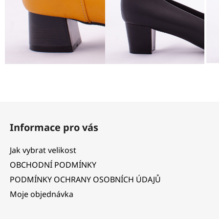
Z
á
Informace pro vás
p
a
Jak vybrat velikost
t
OBCHODNÍ PODMÍNKY
í
PODMÍNKY OCHRANY OSOBNÍCH ÚDAJŮ
Moje objednávka