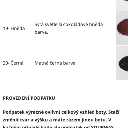
Sytá světlejší čokoládově hnědá
19- Hnědá
barva.
20- Černá
Matná černá barva
PROVEDENÍ PODPATKU
Podpatek výrazně ovlivní celkový vzhled boty. Stačí
změnit tvar a výšku a máte rázem jinou botu. V
každém případě bude ale podpatek od YOURWAY