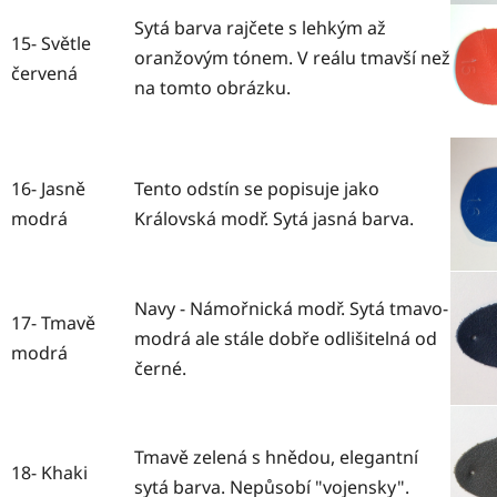
Sytá barva rajčete s lehkým až
15- Světle
oranžovým tónem. V reálu tmavší než
červená
na tomto obrázku.
16- Jasně
Tento odstín se popisuje jako
modrá
Královská modř. Sytá jasná barva.
Navy - Námořnická modř. Sytá tmavo-
17- Tmavě
modrá ale stále dobře odlišitelná od
modrá
černé.
Tmavě zelená s hnědou, elegantní
18- Khaki
sytá barva. Nepůsobí "vojensky".