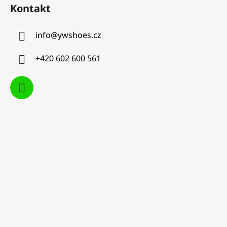
Kontakt
info
@
ywshoes.cz
+420 602 600 561