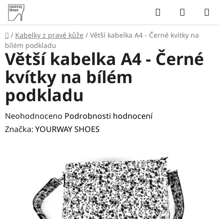
Přejít
Hledat
NÁKUP
na
KOŠÍK
obsah
Domů
/
Kabelky z pravé kůže
/
Větší kabelka A4 - Černé kvítky na
bílém podkladu
Větší kabelka A4 - Černé
kvítky na bílém
podkladu
Průměrné
Neohodnoceno
Podrobnosti hodnocení
hodnocení
Značka:
YOURWAY SHOES
produktu
je
0,0
z
5
hvězdiček.