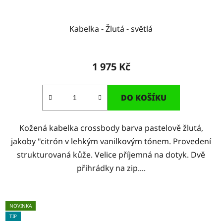
Kabelka - Žlutá - světlá
1 975 Kč
DO KOŠÍKU
Kožená kabelka crossbody barva pastelově žlutá,
jakoby "citrón v lehkým vanilkovým tónem. Provedení
strukturovaná kůže. Velice příjemná na dotyk. Dvě
přihrádky na zip....
NOVINKA
TIP