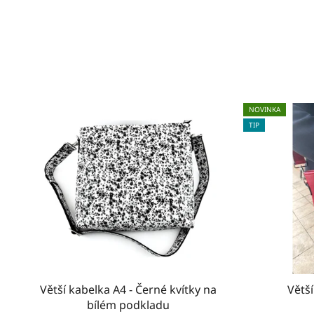
NOVINKA
TIP
Větší kabelka A4 - Černé kvítky na
Větš
bílém podkladu