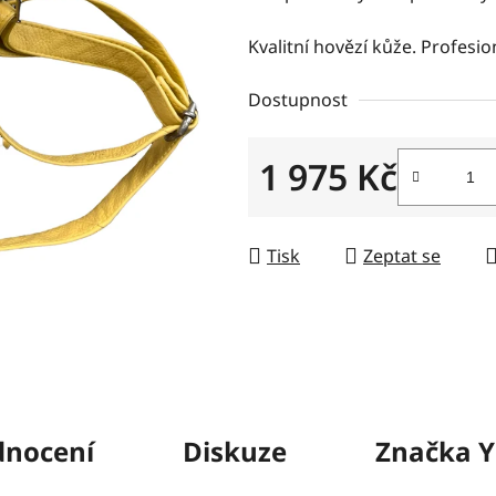
5
hvězdiček.
Kvalitní hovězí kůže. Profesio
Dostupnost
1 975 Kč
Měrná cena:
Tisk
Zeptat se
nocení
Diskuze
Značka
Y