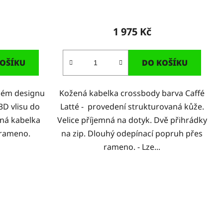
1 975 Kč
OŠÍKU
DO KOŠÍKU
klém designu
Kožená kabelka crossbody barva Caffé
3D vlisu do
Latté - provedení strukturovaná kůže.
vná kabelka
Velice příjemná na dotyk. Dvě přihrádky
 rameno.
na zip. Dlouhý odepínací popruh přes
rameno. - Lze...