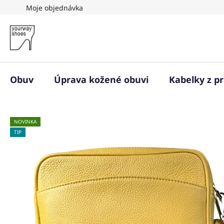
Přejít
Moje objednávka
na
obsah
Obuv
Úprava kožené obuvi
Kabelky z p
NOVINKA
TIP