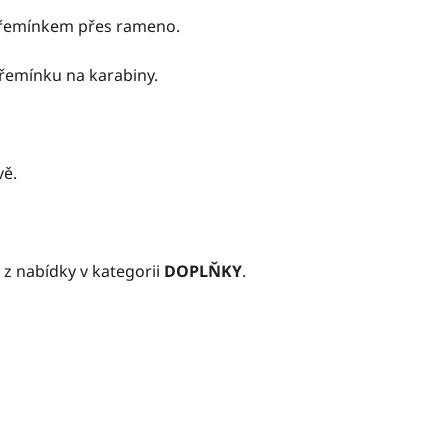
 řemínkem přes rameno.
 řemínku na karabiny.
vě.
 z nabídky v kategorii
DOPLŇKY
.