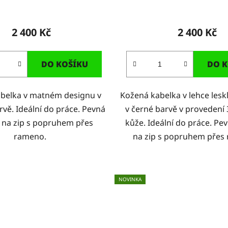
2 400 Kč
2 400 Kč
DO KOŠÍKU
DO K
belka v matném designu v
Kožená kabelka v lehce les
vě. Ideální do práce. Pevná
v černé barvě v provedení 
 na zip s popruhem přes
kůže. Ideální do práce. Pe
rameno.
na zip s popruhem přes
NOVINKA