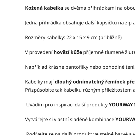
Kožená kabelka
se dvěma přihrádkami na obou
Jedna přihrádka obsahuje další kapsičku na zip 
Rozměry kabelky: 22 x 15 x 9 cm (přibližně)
V provedení
hovězí kůže
příjemné tlumené žluté
Například krásné pantoflíky nebo pohodlné tenis
Kabelky mají
dlouhý odnímatelný řemínek př
Přizpůsobíte tak kabelku různým příležitostem 
Uvádím pro inspiraci další produkty
YOURWAY 
Vytvářejte si vlastní sladěné kombinace
YOURWAY
Podívejte se na další produkt ve stejné barvě a v