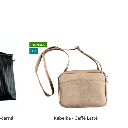
NOVINKA
TIP
f-černá
Kabelka - Caffé Latté