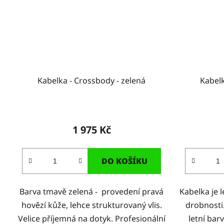
Kabelka - Crossbody - zelená
Kabel
1 975 Kč
DO KOŠÍKU
Barva tmavě zelená - provedení pravá
Kabelka je l
hovězí kůže, lehce strukturovaný vlis.
drobnosti.
Velice příjemná na dotyk. Profesionální
letní bar