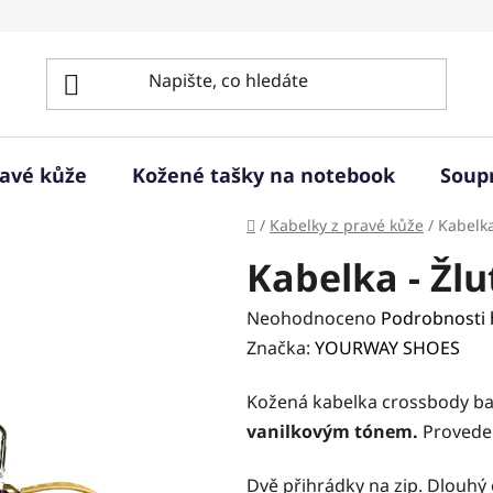
ravé kůže
Kožené tašky na notebook
Soup
Domů
/
Kabelky z pravé kůže
/
Kabelka
Kabelka - Žlu
Průměrné
Neohodnoceno
Podrobnosti
hodnocení
Značka:
YOURWAY SHOES
produktu
Kožená kabelka crossbody b
je
vanilkovým tónem.
Proveden
0,0
z
Dvě přihrádky na zip. Dlouhý