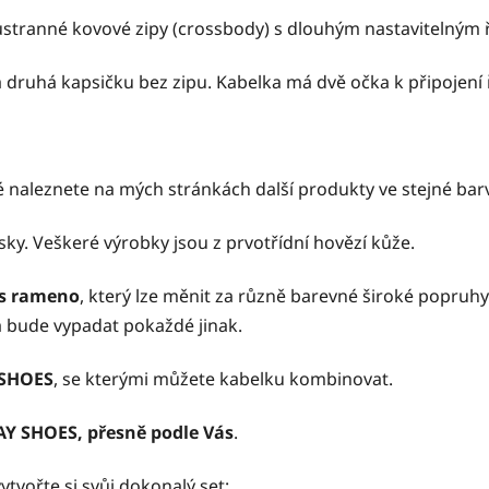
stranné kovové zipy (crossbody) s dlouhým nastavitelným
a druhá kapsičku bez zipu. Kabelka má dvě očka k připojení
 naleznete na mých stránkách další produkty ve stejné bar
ky. Veškeré výrobky jsou z prvotřídní hovězí kůže.
es rameno
, který lze měnit za různě barevné široké popruhy
a bude vypadat pokaždé jinak.
SHOES
, se kterými můžete kabelku kombinovat.
 SHOES, přesně podle Vás
.
ytvořte si svůj dokonalý set: