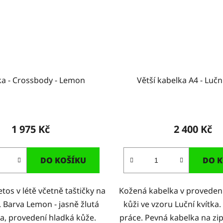
ka - Crossbody - Lemon
Větší kabelka A4 - Lučn
1 975 Kč
2 400 Kč
DO KOŠÍKU
DO K
etos v létě včetně taštičky na
Kožená kabelka v provedení
 Barva Lemon - jasně žlutá
kůži ve vzoru Luční kvítka.
va, provedení hladká kůže.
práce. Pevná kabelka na zi