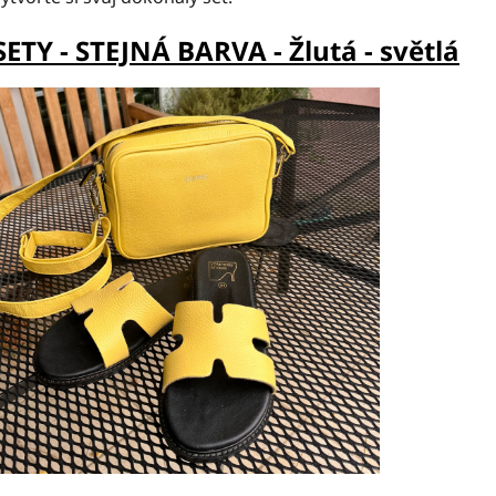
SETY - STEJNÁ BARVA - Ž
lutá - světlá