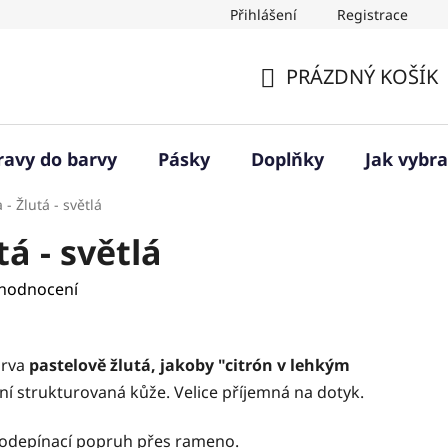
Přihlášení
Registrace
PRÁZDNÝ KOŠÍK
NÁKUPNÍ
KOŠÍK
ravy do barvy
Pásky
Doplňky
Jak vybra
 - Žlutá - světlá
tá - světlá
 hodnocení
arva
pastelově žlutá, jakoby "citrón v lehkým
í strukturovaná kůže. Velice příjemná na dotyk.
 odepínací popruh přes rameno.