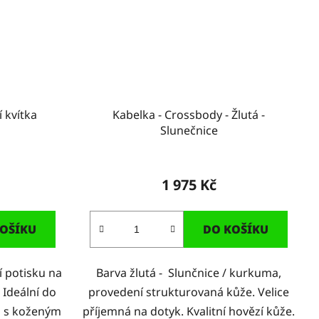
í kvítka
Kabelka - Crossbody - Žlutá -
Slunečnice
1 975 Kč
OŠÍKU
DO KOŠÍKU
 potisku na
Barva žlutá - Slunčnice / kurkuma,
 Ideální do
provedení strukturovaná kůže. Velice
p s koženým
příjemná na dotyk. Kvalitní hovězí kůže.