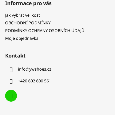
Informace pro vás
p
p
r
a
Jak vybrat velikost
v
t
k
OBCHODNÍ PODMÍNKY
í
y
PODMÍNKY OCHRANY OSOBNÍCH ÚDAJŮ
v
Moje objednávka
ý
p
i
Kontakt
s
u
info
@
ywshoes.cz
+420 602 600 561