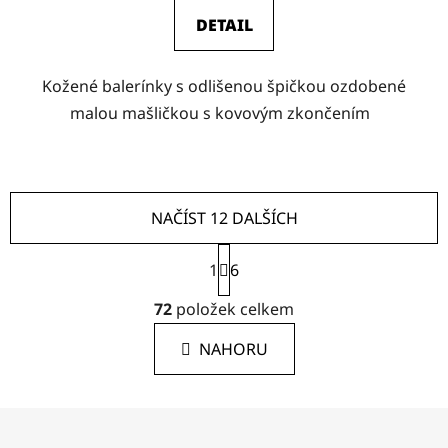
DETAIL
Kožené balerínky s odlišenou špičkou ozdobené
malou mašličkou s kovovým zkončením
NAČÍST 12 DALŠÍCH
S
1
t
6
r
O
á
72
položek celkem
v
n
l
k
NAHORU
á
o
d
v
a
á
Z
c
n
á
í
í