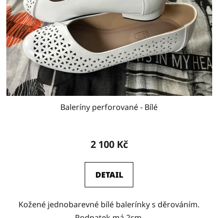
p
o
r
d
o
u
d
k
u
t
k
ů
t
ů
Baleríny perforované - Bílé
2 100 Kč
DETAIL
Kožené jednobarevné bílé balerínky s děrováním.
Podpatek má 2cm.