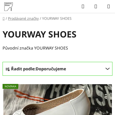
Přejít
Hledat
NÁKUP
na
KOŠÍK
obsah
Domů
/
Prodávané značky
/
YOURWAY SHOES
YOURWAY SHOES
Původní značka YOURWAY SHOES
Ř
Řadit podle:
Doporučujeme
a
z
V
e
NOVINKA
ý
n
p
í
i
p
s
r