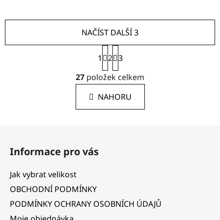
NAČÍST DALŠÍ 3
S
1
2
t
3
r
O
á
27
položek celkem
v
n
l
k
NAHORU
á
o
d
v
a
á
Z
c
n
á
í
í
Informace pro vás
p
p
r
a
Jak vybrat velikost
v
t
k
OBCHODNÍ PODMÍNKY
í
y
PODMÍNKY OCHRANY OSOBNÍCH ÚDAJŮ
v
Moje objednávka