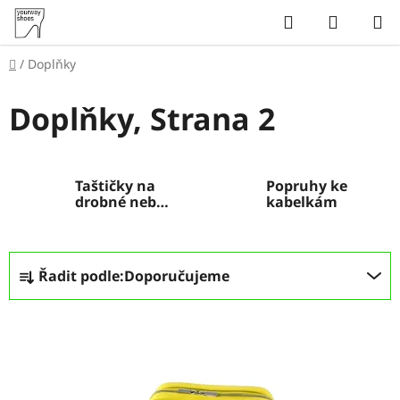
Přejít
Hledat
NÁKUP
na
KOŠÍK
obsah
Domů
/
Doplňky
Doplňky
, Strana 2
Taštičky na
Popruhy ke
drobné nebo
kabelkám
kosmetiku
Ř
Řadit podle:
Doporučujeme
a
z
V
e
ý
n
p
í
i