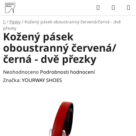
Přejít
Hledat
NÁKUP
na
KOŠÍK
obsah
Domů
/
Pásky
/
Kožený pásek oboustranný červená/černá - dvě
přezky
Kožený pásek
oboustranný červená/
černá - dvě přezky
Průměrné
Neohodnoceno
Podrobnosti hodnocení
hodnocení
Značka:
YOURWAY SHOES
produktu
je
0,0
z
5
hvězdiček.