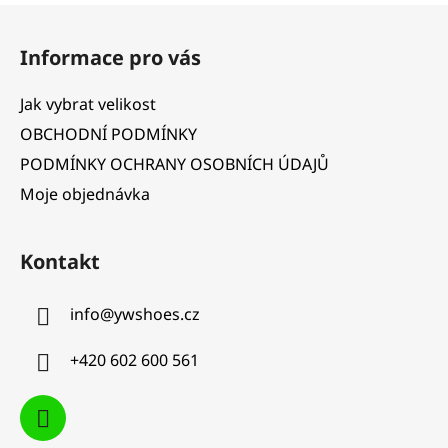
Z
á
Informace pro vás
p
a
Jak vybrat velikost
t
OBCHODNÍ PODMÍNKY
í
PODMÍNKY OCHRANY OSOBNÍCH ÚDAJŮ
Moje objednávka
Kontakt
info
@
ywshoes.cz
+420 602 600 561