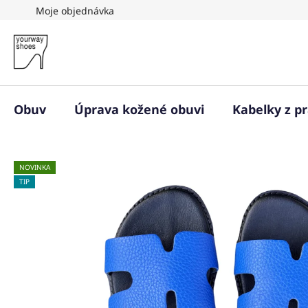
Přejít
Moje objednávka
na
obsah
Obuv
Úprava kožené obuvi
Kabelky z p
NOVINKA
TIP