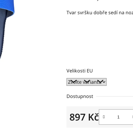
5
hvězdiček.
Tvar svršku dobře sedí na no
Velikosti EU
Dostupnost
897 Kč
Měrná cena: