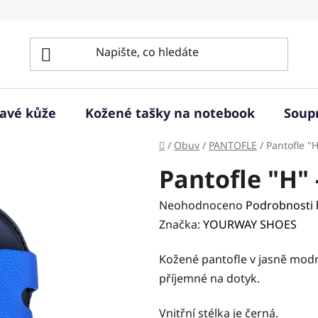
ravé kůže
Kožené tašky na notebook
Soup
Domů
/
Obuv
/
PANTOFLE
/
Pantofle "
Pantofle "H"
Průměrné
Neohodnoceno
Podrobnosti
hodnocení
Značka:
YOURWAY SHOES
produktu
Kožené pantofle v jasně modré
je
příjemné na dotyk.
0,0
z
Vnitřní stélka je černá.