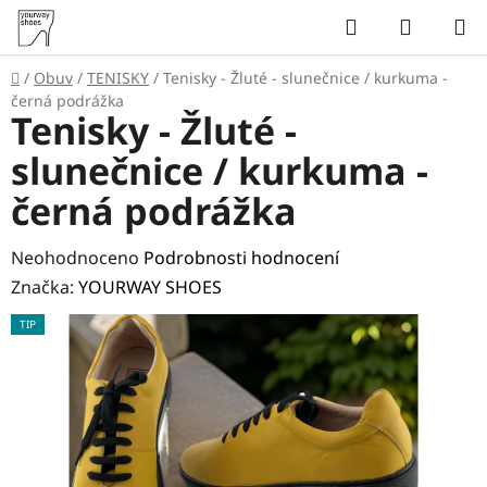
Přejít
Hledat
NÁKUP
na
KOŠÍK
obsah
Domů
/
Obuv
/
TENISKY
/
Tenisky - Žluté - slunečnice / kurkuma -
černá podrážka
Tenisky - Žluté -
slunečnice / kurkuma -
černá podrážka
Průměrné
Neohodnoceno
Podrobnosti hodnocení
hodnocení
Značka:
YOURWAY SHOES
produktu
TIP
je
0,0
z
5
hvězdiček.