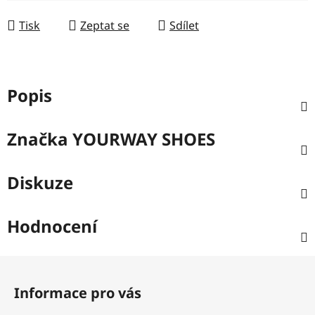
Tisk
Zeptat se
Sdílet
Popis
Značka
YOURWAY SHOES
Diskuze
Hodnocení
Z
á
Informace pro vás
p