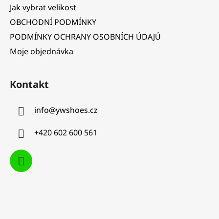
a
Jak vybrat velikost
t
OBCHODNÍ PODMÍNKY
í
PODMÍNKY OCHRANY OSOBNÍCH ÚDAJŮ
Moje objednávka
Kontakt
info
@
ywshoes.cz
+420 602 600 561