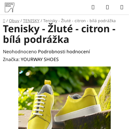
Přejít
Hledat
NÁKUP
na
KOŠÍK
obsah
Domů
/
Obuv
/
TENISKY
/
Tenisky - Žluté - citron - bílá podrážka
Tenisky - Žluté - citron -
bílá podrážka
Průměrné
Neohodnoceno
Podrobnosti hodnocení
hodnocení
Značka:
YOURWAY SHOES
produktu
je
0,0
z
5
hvězdiček.