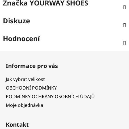
Značka
YOURWAY SHOES
Diskuze
Hodnocení
Z
á
Informace pro vás
p
a
Jak vybrat velikost
t
OBCHODNÍ PODMÍNKY
í
PODMÍNKY OCHRANY OSOBNÍCH ÚDAJŮ
Moje objednávka
Kontakt