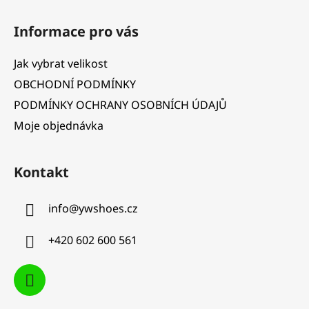
Z
á
Informace pro vás
p
a
Jak vybrat velikost
t
OBCHODNÍ PODMÍNKY
í
PODMÍNKY OCHRANY OSOBNÍCH ÚDAJŮ
Moje objednávka
Kontakt
info
@
ywshoes.cz
+420 602 600 561