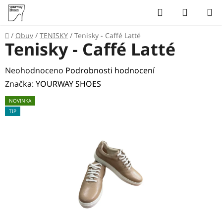
Přejít
Hledat
NÁKUP
na
KOŠÍK
obsah
Domů
/
Obuv
/
TENISKY
/
Tenisky - Caffé Latté
Tenisky - Caffé Latté
Průměrné
Neohodnoceno
Podrobnosti hodnocení
hodnocení
Značka:
YOURWAY SHOES
produktu
NOVINKA
je
TIP
0,0
z
5
hvězdiček.