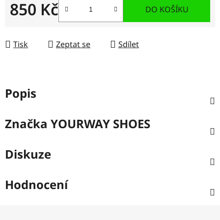
850 Kč
DO KOŠÍKU
Měrná cena:
Tisk
Zeptat se
Sdílet
Popis
Značka
YOURWAY SHOES
Diskuze
Hodnocení
Z