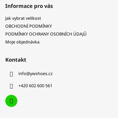
á
Informace pro vás
p
a
Jak vybrat velikost
t
OBCHODNÍ PODMÍNKY
í
PODMÍNKY OCHRANY OSOBNÍCH ÚDAJŮ
Moje objednávka
Kontakt
info
@
ywshoes.cz
+420 602 600 561