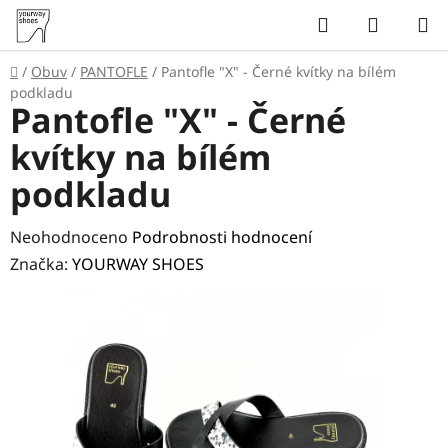
Přejít
Hledat
NÁKUP
na
KOŠÍK
obsah
Domů
/
Obuv
/
PANTOFLE
/
Pantofle "X" - Černé kvítky na bílém
podkladu
Pantofle "X" - Černé
kvítky na bílém
podkladu
Průměrné
Neohodnoceno
Podrobnosti hodnocení
hodnocení
Značka:
YOURWAY SHOES
produktu
je
0,0
z
5
hvězdiček.