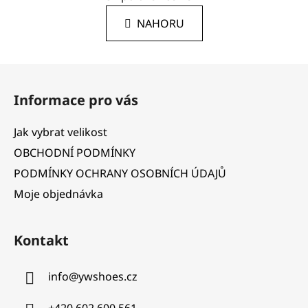
n
l
k
NAHORU
á
o
d
v
a
á
Z
c
n
á
í
í
Informace pro vás
p
p
r
a
Jak vybrat velikost
v
t
k
OBCHODNÍ PODMÍNKY
í
y
PODMÍNKY OCHRANY OSOBNÍCH ÚDAJŮ
v
Moje objednávka
ý
p
i
Kontakt
s
u
info
@
ywshoes.cz