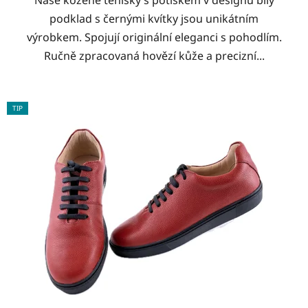
Naše kožené tenisky s potiskem v designu bílý
podklad s černými kvítky jsou unikátním
výrobkem. Spojují originální eleganci s pohodlím.
Ručně zpracovaná hovězí kůže a precizní...
TIP