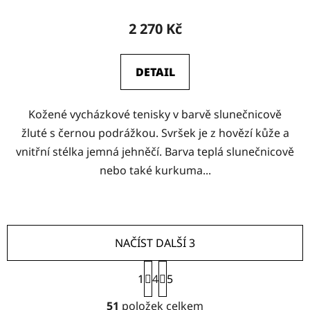
2 270 Kč
DETAIL
Kožené vycházkové tenisky v barvě slunečnicově
žluté s černou podrážkou. Svršek je z hovězí kůže a
vnitřní stélka jemná jehněčí. Barva teplá slunečnicově
nebo také kurkuma...
NAČÍST DALŠÍ 3
S
1
4
t
5
r
O
á
51
položek celkem
v