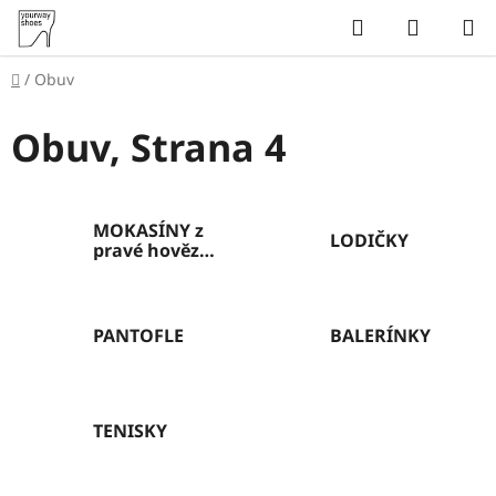
Přejít
Hledat
NÁKUP
na
KOŠÍK
obsah
Domů
/
Obuv
Obuv
, Strana 4
MOKASÍNY z
LODIČKY
pravé hovězí
kůže
PANTOFLE
BALERÍNKY
TENISKY