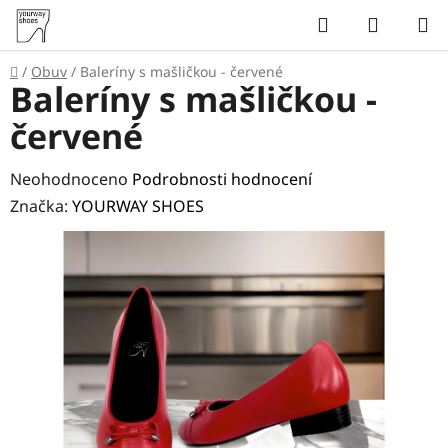
Přejít
Hledat
NÁKUP
na
KOŠÍK
obsah
Domů
/
Obuv
/
Baleríny s mašličkou - červené
Baleríny s mašličkou -
červené
Průměrné
Neohodnoceno
Podrobnosti hodnocení
hodnocení
Značka:
YOURWAY SHOES
produktu
je
0,0
z
5
hvězdiček.