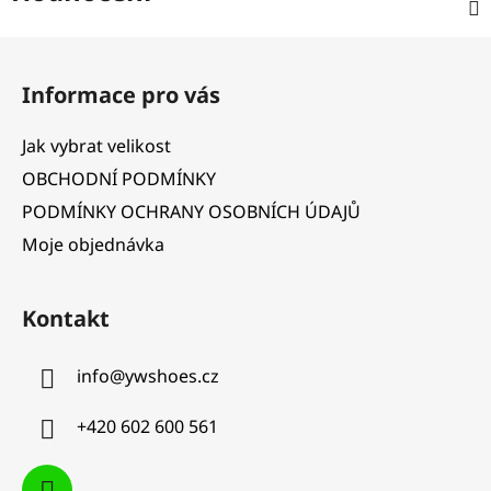
Z
á
Informace pro vás
p
a
Jak vybrat velikost
t
OBCHODNÍ PODMÍNKY
í
PODMÍNKY OCHRANY OSOBNÍCH ÚDAJŮ
Moje objednávka
Kontakt
info
@
ywshoes.cz
+420 602 600 561