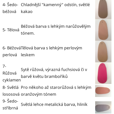
4- Šedo-
Chladnější "kamenný" odstín, světlé
béžová
kakao
Béžová barva s lehkým narůžovělým
5- Tělová
tónem.
6- Béžová
Tělová barva s lehkým perlovým
perlová
leskem
7-
Sytě růžová, výrazná fuchsiová či v
Růžová
barvě květu bramboříků
cyklamen
8- Světlá
Pro někoho až starorůžová s lehkým
lososová
oranžovým tónem
9- Šedo-
Světlá lehce metalická barva, hliník
stříbrná