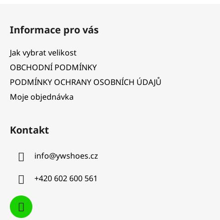
Z
á
Informace pro vás
p
a
Jak vybrat velikost
t
OBCHODNÍ PODMÍNKY
í
PODMÍNKY OCHRANY OSOBNÍCH ÚDAJŮ
Moje objednávka
Kontakt
info
@
ywshoes.cz
+420 602 600 561