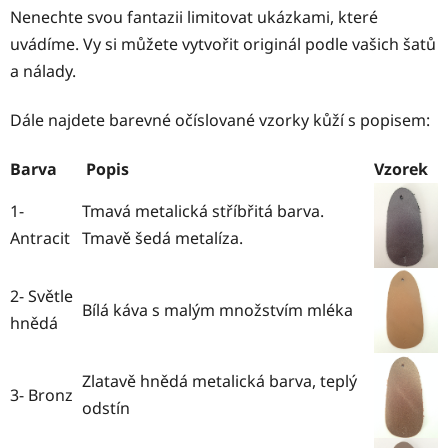
Nenechte svou fantazii limitovat ukázkami, které
uvádíme. Vy si můžete vytvořit originál podle vašich šatů
a nálady.
Dále najdete barevné očíslované vzorky kůží s popisem:
Barva
Popis
Vzorek
1-
Tmavá metalická stříbřitá barva.
Antracit
Tmavě šedá metalíza.
2- Světle
Bílá káva s malým množstvím mléka
hnědá
Zlatavě hnědá metalická barva, teplý
3- Bronz
odstín