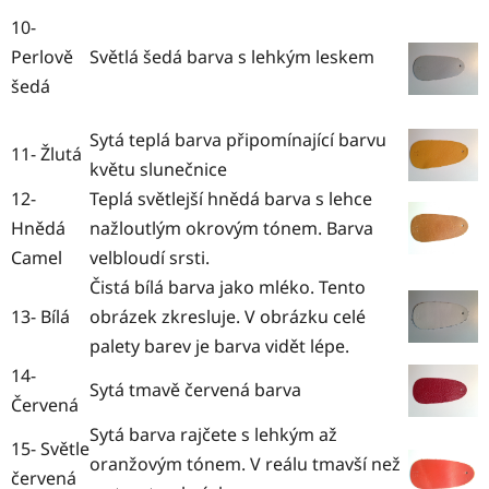
10-
Perlově
Světlá šedá barva s lehkým leskem
šedá
Sytá teplá barva připomínající barvu
11- Žlutá
květu slunečnice
12-
Teplá světlejší hnědá barva s lehce
Hnědá
nažloutlým okrovým tónem. Barva
Camel
velbloudí srsti.
Čistá bílá barva jako mléko. Tento
13- Bílá
obrázek zkresluje. V obrázku celé
palety barev je barva vidět lépe.
14-
Sytá tmavě červená barva
Červená
Sytá barva rajčete s lehkým až
15- Světle
oranžovým tónem. V reálu tmavší než
červená