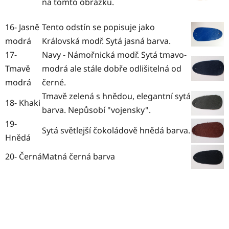
na tomto obrázku.
16- Jasně
Tento odstín se popisuje jako
modrá
Královská modř. Sytá jasná barva.
17-
Navy - Námořnická modř. Sytá tmavo-
Tmavě
modrá ale stále dobře odlišitelná od
modrá
černé.
Tmavě zelená s hnědou, elegantní sytá
18- Khaki
barva. Nepůsobí "vojensky".
19-
Sytá světlejší čokoládově hnědá barva.
Hnědá
20- Černá
Matná černá barva