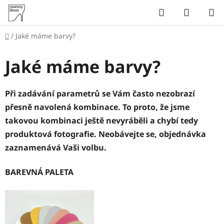
Přejít
Hledat
NÁKUP
na
KOŠÍK
obsah
Domů
/
Jaké máme barvy?
Jaké máme barvy?
Při zadávání parametrů se Vám často nezobrazí
přesně navolená kombinace. To proto, že jsme
takovou kombinaci ještě nevyráběli a chybí tedy
produktová fotografie. Neobávejte se, objednávka
zaznamenává Vaši volbu.
BAREVNÁ PALETA