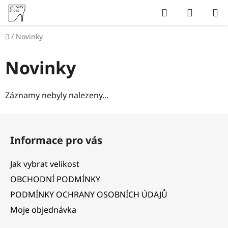
Přejít
Hledat
NÁKUP
na
KOŠÍK
obsah
Domů
/
Novinky
Novinky
Záznamy nebyly nalezeny...
Z
á
Informace pro vás
p
a
Jak vybrat velikost
t
OBCHODNÍ PODMÍNKY
í
PODMÍNKY OCHRANY OSOBNÍCH ÚDAJŮ
Moje objednávka